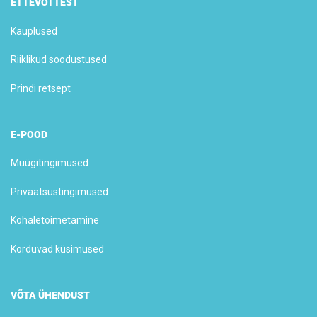
ETTEVÕTTEST
Kauplused
Riiklikud soodustused
Prindi retsept
E-POOD
Müügitingimused
Privaatsustingimused
Kohaletoimetamine
Korduvad küsimused
VÕTA ÜHENDUST