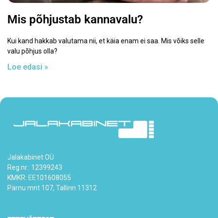
Mis põhjustab kannavalu?
Kui kand hakkab valutama nii, et käia enam ei saa. Mis võiks selle
valu põhjus olla?
Loe edasi »
Jalakabinet OÜ
Reg.nr.: 12399243
KMKR: EE101608055
Pärnu mnt 107, Tallinn 11312