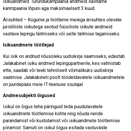
isikuandmed. Turundukampaania andmeid säilitame
kanmpaania lõpuni aga maksimaalselt 3 kuud.
Ärisuhted – Kogume ja töötleme meiega ärisuhtes olevate
juriidiliste isikutega seotud füüsiliste isikute andmeid
vastava lepingu täitmiseks või selle täitmise tagamiseks.
Isikuandmete töötlejad
Kui isik on andnud nõusoleku uudiskirja saamiseks, edastab
Jalakabinet isiku andmed lepingupartnerile, kes valmistab
ette, saadab või teeb tehniliselt võimalikuks uudiskirja
saatmise. Jalakabineti poolt töödeldavatele isikuandmetele
on juurdepääs meie IT-teenuse osutajal.
Andmesubjekti õigused
Isikul on õigus teha päringuid teda puudutavatele
isikuandmete töötlemise kohta ning nõuda nende
parandamist või kustutamist või isikuandmete töötlemise
piiramist. Samuti on isikul õigus esitada vastuväide