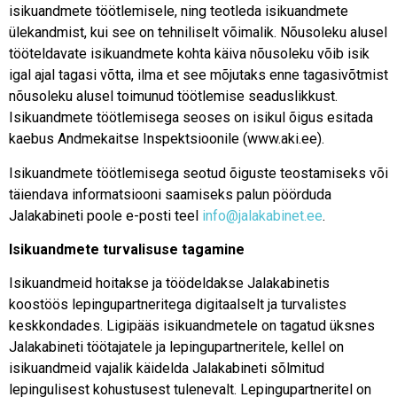
isikuandmete töötlemisele, ning teotleda isikuandmete
ülekandmist, kui see on tehniliselt võimalik. Nõusoleku alusel
tööteldavate isikuandmete kohta käiva nõusoleku võib isik
igal ajal tagasi võtta, ilma et see mõjutaks enne tagasivõtmist
nõusoleku alusel toimunud töötlemise seaduslikkust.
Isikuandmete töötlemisega seoses on isikul õigus esitada
kaebus Andmekaitse Inspektsioonile (www.aki.ee).
Isikuandmete töötlemisega seotud õiguste teostamiseks või
täiendava informatsiooni saamiseks palun pöörduda
Jalakabineti poole e-posti teel
info@jalakabinet.ee
.
Isikuandmete turvalisuse tagamine
Isikuandmeid hoitakse ja töödeldakse Jalakabinetis
koostöös lepingupartneritega digitaalselt ja turvalistes
keskkondades. Ligipääs isikuandmetele on tagatud üksnes
Jalakabineti töötajatele ja lepingupartneritele, kellel on
isikuandmeid vajalik käidelda Jalakabineti sõlmitud
lepingulisest kohustusest tulenevalt. Lepingupartneritel on