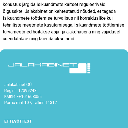
kohustus järgida isikuandmete kaitset reguleerivaid
õigusakte. Jalakabinet on kehtestanud nõuded, et tagada
isikuandmete töötlemise turvalisus nii korralduslike kui
tehniliste meetmete kasutamisega. Isikuandmete töötlemise
turvameetmed hoitakse asja- ja ajakohasena ning vajadusel
uuendatakse ning täiendatakse neid.
Jalakabinet OÜ
Reg.nr.: 12399243
KMKR: EE101608055
Pärnu mnt 107, Tallinn 11312
ETTEVÕTTEST