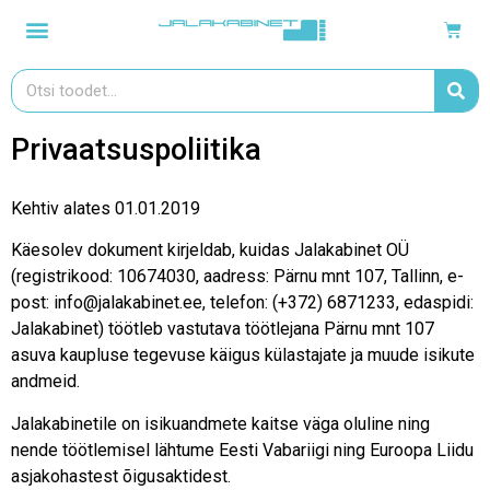
Privaatsuspoliitika
Kehtiv alates 01.01.2019
Käesolev dokument kirjeldab, kuidas Jalakabinet OÜ
(registrikood: 10674030, aadress: Pärnu mnt 107, Tallinn, e-
post: info@jalakabinet.ee, telefon: (+372) 6871233, edaspidi:
Jalakabinet) töötleb vastutava töötlejana Pärnu mnt 107
asuva kaupluse tegevuse käigus külastajate ja muude isikute
andmeid.
Jalakabinetile on isikuandmete kaitse väga oluline ning
nende töötlemisel lähtume Eesti Vabariigi ning Euroopa Liidu
asjakohastest õigusaktidest.