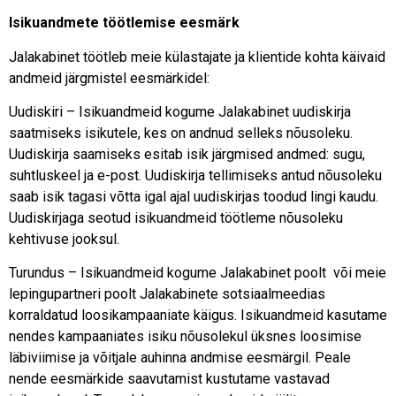
Isikuandmete töötlemise eesmärk
Jalakabinet töötleb meie külastajate ja klientide kohta käivaid
andmeid järgmistel eesmärkidel:
Uudiskiri – Isikuandmeid kogume Jalakabinet uudiskirja
saatmiseks isikutele, kes on andnud selleks nõusoleku.
Uudiskirja saamiseks esitab isik järgmised andmed: sugu,
suhtluskeel ja e-post. Uudiskirja tellimiseks antud nõusoleku
saab isik tagasi võtta igal ajal uudiskirjas toodud lingi kaudu.
Uudiskirjaga seotud isikuandmeid töötleme nõusoleku
kehtivuse jooksul.
Turundus – Isikuandmeid kogume Jalakabinet poolt või meie
lepingupartneri poolt Jalakabinete sotsiaalmeedias
korraldatud loosikampaaniate käigus. Isikuandmeid kasutame
nendes kampaaniates isiku nõusolekul üksnes loosimise
läbiviimise ja võitjale auhinna andmise eesmärgil. Peale
nende eesmärkide saavutamist kustutame vastavad